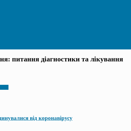
ня: питання діагностики та лікування
літка
инувалися від коронавірусу