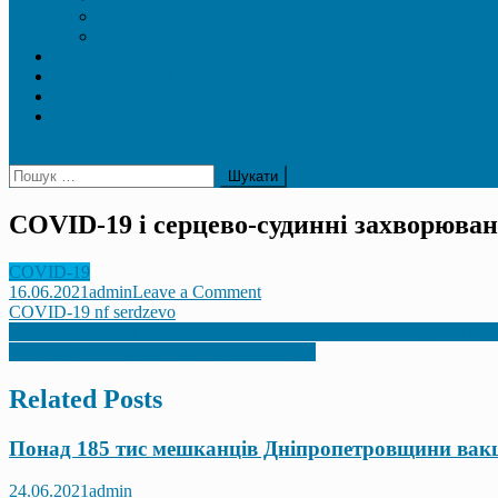
2025 №2
2025 №1
АРХІВ НОМЕРІВ 2021-2025
МЕДИЧНА ЛІТЕРАТУРА
СОПи
НОВИНИ
site mode button
Пошук:
COVID-19 і серцево-судинні захворюван
COVID-19
on
16.06.2021
admin
Leave a Comment
COVID-
COVID-19 nf serdzevo
Навігація
19
Вплив стресових ситуацій у сім’ї на формування поведінки під
і
Вакцинація у практиці сімейного лікаря
записів
серцево-
судинні
Related Posts
захворювання:
питання
Понад 185 тис мешканців Дніпропетровщини вакц
діагностики
та
лікування
24.06.2021
admin