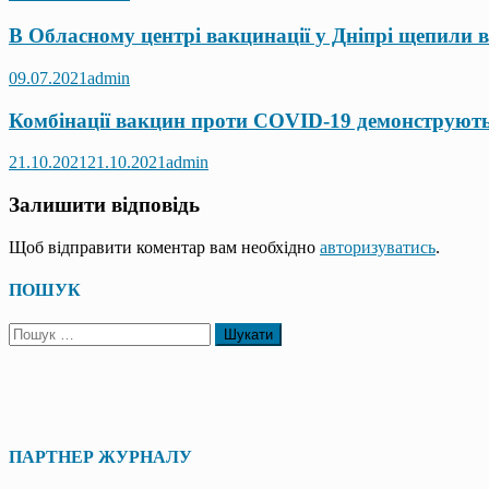
В Обласному центрі вакцинації у Дніпрі щепили в
09.07.2021
admin
Комбінації вакцин проти COVID-19 демонструють
21.10.2021
21.10.2021
admin
Залишити відповідь
Щоб відправити коментар вам необхідно
авторизуватись
.
ПОШУК
Пошук:
ПАРТНЕР ЖУРНАЛУ