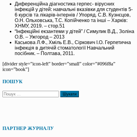
Диференційна діагностика герпес- вірусних
інфекцій у дітей: навчальні вказівки для студентів 5-
6 курсів та лікарів-інтернів / Упоряд. С.В. Кузнєцов,
О.Н. Ольховська, Т.С. Копійченко та інші – Харків:
ХНМУ, 2019. – стор.51
“Інфекційні екзантеми у дітей” / Симулик В.Д., Золіна
О.В. – Ужгород – 2013
Каськова Л.Ф., Хміль Е.В., Сіркович І.О. Герпетична
інфекція в дитячій стоматології Навчальний
посібник. – Полтава, 2011.
[divider style=”icon-left” border=”small” color=”#096f8a”
icon=”book”]
ПОШУК
Пошук:
ПАРТНЕР ЖУРНАЛУ