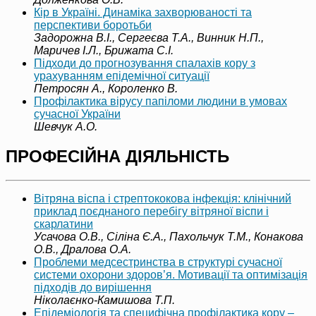
Кір в Україні. Динаміка захворюваності та
перспективи боротьби
Задорожна В.І., Сергеєва Т.А., Винник Н.П.,
Маричев І.Л., Брижата С.І.
Підходи до прогнозування спалахів кору з
урахуванням епідемічної ситуації
Петросян А., Короленко В.
Профілактика вірусу папіломи людини в умовах
сучасної України
Шевчук А.О
.
ПРОФЕСІЙНА ДІЯЛЬНІСТЬ
Вітряна віспа і стрептококова інфекція: клінічний
приклад поєднаного перебігу вітряної віспи і
скарлатини
Усачова О.В., Сіліна Є.А., Пахольчук Т.М., Конакова
О.В., Дралова О.А.
Проблеми медсестринства в структурі сучасної
системи охорони здоров’я. Мотивації та оптимізація
підходів до вирішення
Ніколаєнко-Камишова Т.П.
Епідеміологія та специфічна профілактика кору –