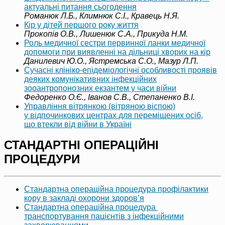
актуальні питання сьогодення
Романюк Л.Б., Климнюк С.І., Кравець Н.Я.
Кір у дітей першого року життя
Прокопів О.В., Лишенюк С.А., Прикуда Н.М.
Роль медичної сестри первинної ланки медичної
допомоги при виявленні на дільниці хворих на кір
Данилевич Ю.О., Ястремська С.О., Мазур Л.П.
Сучасні клініко-епідеміологічні особливості проявів
деяких комунікативних інфекційних
зооантропонозних екзантем у часи війни
Федоренко О.Є., Іванов С.В., Степаненко В.І.
Управління вітрянкою (вітряною віспою)
у відпочинкових центрах для переміщених осіб,
що втекли від війни в Україні
СТАНДАРТНІ ОПЕРАЦІЙНІ
ПРОЦЕДУРИ
Стандартна операційна процедура профілактики
кору в закладі охорони здоров’я
Стандартна операційна процедура
транспортування пацієнтів з інфекційними