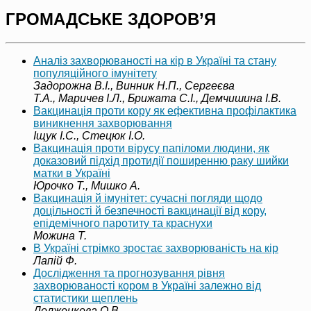
ГРОМАДСЬКЕ ЗДОРОВ’Я
Аналіз захворюваності на кір в Україні та стану
популяційного імунітету
Задорожна В.І., Винник Н.П., Сергеєва
Т.А., Маричев І.Л., Брижата С.І., Демчишина І.В.
Вакцинація проти кору як ефективна профілактика
виникнення захворювання
Іщук І.С., Стецюк І.О.
Вакцинація проти вірусу папіломи людини, як
доказовий підхід протидії поширенню раку шийки
матки в Україні
Юрочко Т., Мишко А.
Вакцинація й імунітет: сучасні погляди щодо
доцільності й безпечності вакцинації від кору,
епідемічного паротиту та краснухи
Можина Т.
В Україні стрімко зростає захворюваність на кір
Лапій Ф.
Дослідження та прогнозування рівня
захворюваності кором в Україні залежно від
статистики щеплень
Долженкова О.В.