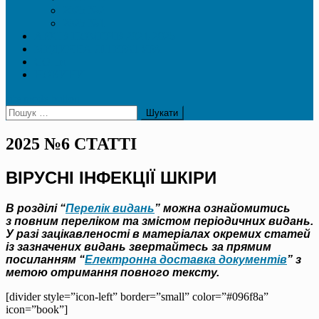
2025 №2
2025 №1
АРХІВ НОМЕРІВ 2021-2025
МЕДИЧНА ЛІТЕРАТУРА
СОПи
НОВИНИ
site mode button
Пошук:
2025 №6 СТАТТІ
ВІРУСНІ ІНФЕКЦІЇ ШКІРИ
В розділі “
Перелік видань
” можна ознайомитись
з повним переліком та змістом періодичних видань.
У разі зацікавленості в матеріалах окремих статей
із зазначених видань звертайтесь за прямим
посиланням “
Електронна доставка документів
” з
метою отримання повного тексту.
[divider style=”icon-left” border=”small” color=”#096f8a”
icon=”book”]