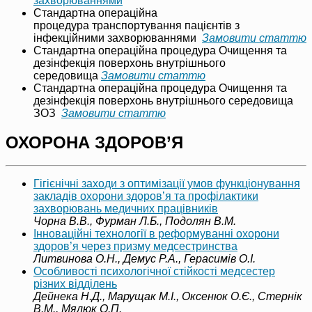
захворюваннями
Стандартна операційна
процедура транспортування пацієнтів з
інфекційними захворюваннями
Замовити статтю
Стандартна операційна процедура Очищення та
дезінфекція поверхонь внутрішнього
середовища
Замовити статтю
Стандартна операційна процедура Очищення та
дезінфекція поверхонь внутрішнього середовища
ЗОЗ
Замовити статтю
ОХОРОНА ЗДОРОВ’Я
Гігієнічні заходи з оптимізації умов функціонування
закладів охорони здоровʼя та профілактики
захворювань медичних працівників
Чорна В.В., Фурман Л.Б., Подолян В.М.
Інноваційні технології в реформуванні охорони
здоров’я через призму медсестринства
Литвинова О.Н., Демус Р.А., Герасимів О.І.
Особливості психологічної стійкості медсестер
різних відділень
Дейнека Н.Д., Марущак М.І., Оксенюк О.Є., Стернік
В.М., Мялюк О.П.