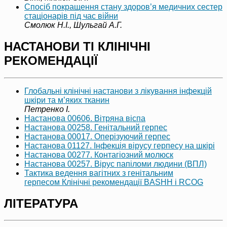
Спосіб покращення стану здоров’я медичних сестер
стаціонарів під час війни
Смолюк Н.І., Шульгай А.Г.
НАСТАНОВИ ТІ КЛІНІЧНІ
РЕКОМЕНДАЦІЇ
Глобальні клінічні настанови з лікування інфекцій
шкіри та м’яких тканин
Петренко І.
Настанова 00606. Вітряна віспа
Настанова 00258. Генітальний герпес
Настанова 00017. Оперізуючий герпес
Настанова 01127. Інфекція вірусу герпесу на шкірі
Настанова 00277. Контагіозний молюск
Настанова 00257. Вірус папіломи людини (ВПЛ)
Тактика ведення вагітних з генітальним
герпесом Клінічні рекомендації BASHH i RCOG
ЛІТЕРАТУРА